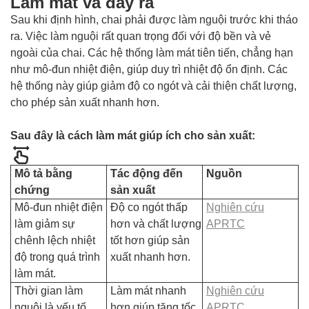
Làm mát và đẩy ra
Sau khi định hình, chai phải được làm nguội trước khi tháo
ra. Việc làm nguội rất quan trọng đối với độ bền và vẻ
ngoài của chai. Các hệ thống làm mát tiên tiến, chẳng hạn
như mô-đun nhiệt điện, giúp duy trì nhiệt độ ổn định. Các
hệ thống này giúp giảm độ co ngót và cải thiện chất lượng,
cho phép sản xuất nhanh hơn.
Sau đây là cách làm mát giúp ích cho sản xuất:
Mô tả bằng
Tác động đến
Nguồn
chứng
sản xuất
Mô-đun nhiệt điện
Độ co ngót thấp
Nghiên cứu
làm giảm sự
hơn và chất lượng
APRTC
chênh lệch nhiệt
tốt hơn giúp sản
độ trong quá trình
xuất nhanh hơn.
làm mát.
Thời gian làm
Làm mát nhanh
Nghiên cứu
nguội là yếu tố
hơn giúp tăng tốc
APRTC