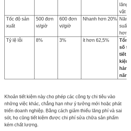
lãng 
vật li
Tốc độ sản
500 đơn
600 đơn
Nhanh hơn 20%
Năng
xuất
vị/giờ
vị/giờ
suất 
hơn
Tỷ lệ lỗi
8%
3%
ít hơn 62,5%
Tổng
số ti
tiết
kiệm
hàng
năm
Khoản tiết kiệm này cho phép các công ty chi tiêu vào
những việc khác, chẳng hạn như ý tưởng mới hoặc phát
triển doanh nghiệp. Bằng cách giảm thiểu lãng phí và sai
sót, họ cũng tiết kiệm được chi phí sửa chữa sản phẩm
kém chất lượng.