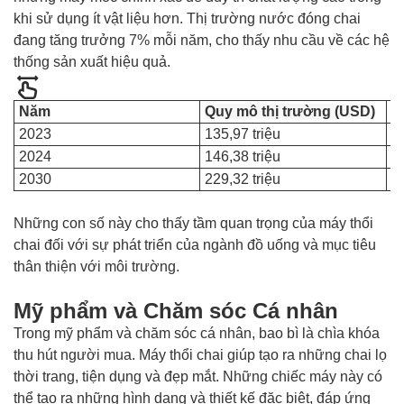
khi sử dụng ít vật liệu hơn. Thị trường nước đóng chai
đang tăng trưởng 7% mỗi năm, cho thấy nhu cầu về các hệ
thống sản xuất hiệu quả.
Năm
Quy mô thị trường (USD)
C
2023
135,97 triệu
K
2024
146,38 triệu
K
2030
229,32 triệu
7
Những con số này cho thấy tầm quan trọng của máy thổi
chai đối với sự phát triển của ngành đồ uống và mục tiêu
thân thiện với môi trường.
Mỹ phẩm và Chăm sóc Cá nhân
Trong mỹ phẩm và chăm sóc cá nhân, bao bì là chìa khóa
thu hút người mua. Máy thổi chai giúp tạo ra những chai lọ
thời trang, tiện dụng và đẹp mắt. Những chiếc máy này có
thể tạo ra những hình dạng và thiết kế đặc biệt, đáp ứng