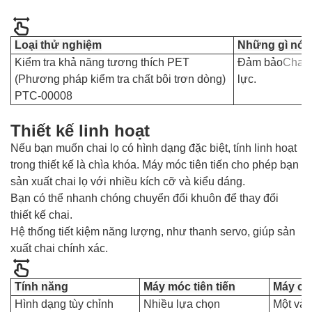
Loại thử nghiệm
Những gì nó k
Kiểm tra khả năng tương thích PET
Đảm bảo
Chai
(Phương pháp kiểm tra chất bôi trơn dòng)
lực.
PTC-00008
Thiết kế linh hoạt
Nếu bạn muốn chai lọ có hình dạng đặc biệt, tính linh hoạt
trong thiết kế là chìa khóa. Máy móc tiên tiến cho phép bạn
sản xuất chai lọ với nhiều kích cỡ và kiểu dáng.
Bạn có thể nhanh chóng chuyển đổi khuôn để thay đổi
thiết kế chai.
Hệ thống tiết kiệm năng lượng, như thanh servo, giúp sản
xuất chai chính xác.
Tính năng
Máy móc tiên tiến
Máy cơ
Hình dạng tùy chỉnh
Nhiều lựa chọn
Một vài