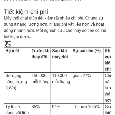
Tiết kiệm chi phí
Máy thổi chai giúp tiết kiệm rất nhiều chi phí. Chúng sử
dụng ít năng lượng hơn, ít lãng phí vật liệu hơn và hoạt
động nhanh hơn. Một nghiên cứu cho thấy số tiền có thể
tiết kiệm được:
Hệ mét
Trước khi
Sau khi
Sự cải tiến (%)
Khu
thay đổi
thay đổi
vực t
kiệm
chi p
Sử dụng
150.000
110.000
giảm 27%
Chi p
năng lượng
mỗi tháng
mỗi tháng
năng
(kWh)
lượn
thấp
hơn
Tỷ lệ sử
85%
94%
Tốt hơn 10,5%
Giảm
dụng vật liệu
thiểu