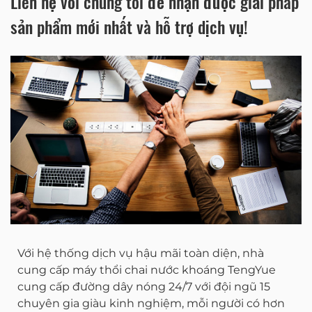
Liên hệ với chúng tôi để nhận được giải pháp
hàng, chúng tôi sẽ sắp xếp giao hàng
sản phẩm mới nhất và hỗ trợ dịch vụ!
ngay lập tức.
Với hệ thống dịch vụ hậu mãi toàn diện, nhà
cung cấp máy thổi chai nước khoáng TengYue
cung cấp đường dây nóng 24/7 với đội ngũ 15
chuyên gia giàu kinh nghiệm, mỗi người có hơn