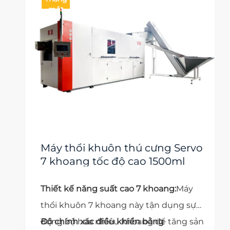
một
Máy thổi khuôn thú cưng Servo
7 khoang tốc độ cao 1500ml
Thiết kế năng suất cao 7 khoang:
Máy
thổi khuôn 7 khoang này tận dụng sự
đồng bộ hóa nhiều khoang để tăng sản
Độ chính xác điều khiển bằng