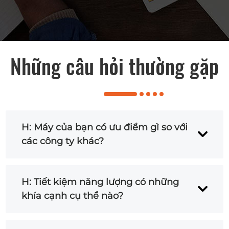
Những câu hỏi thường gặp
H: Máy của bạn có ưu điểm gì so với
các công ty khác?
A: Máy của chúng tôi tiết kiệm năng
H: Tiết kiệm năng lượng có những
lượng hơn, ổn định hơn và được thiết kế
khía cạnh cụ thể nào?
theo hướng tiện dụng và dễ vận hành.