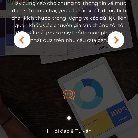
t bị của bạn gặp sự cố
Hãy cung cấp cho chúng tôi thông tin về mục
Dựa trên yêu cầu của 
ên hệ ngay với các kỹ sư
đích sử dụng chai, yêu cầu sản xuất, dung tích
cấp giải pháp phù hợp
 và tận hưởng dịch vụ
chai, kích thước, trọng lượng và các dữ liệu liên
thuật của máy thổi cha
 Chúng tôi cung cấp hỗ
quan khác. Các chuyên gia của chúng tôi sẽ
của ngành, thương hiệu
à dịch vụ tận nơi có tính
đề xuất giải pháp máy thổi khuôn phù hợp
video sản phẩm cũng n
ới. Kho phụ tùng của
nhất dựa trên nhu cầu của bạn.
 và các bộ phận có thể
y, đảm bảo phản hồi
thiểu thời gian ngừng
a khách hàng.
1. Hỏi đáp & Tư vấn