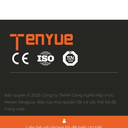
Bản quyền © 2025 Công ty TNHH Công nghệ Máy móc
Henan Tengyue. Bảo lưu mọi quyền.
Tất cả các thẻ
Sơ đồ
trang web
Liên hệ với chúng tôi để biết chi tiết