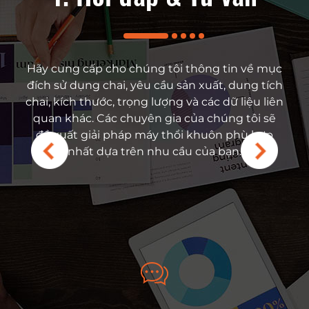
t bị của bạn gặp sự cố
Hãy cung cấp cho chúng tôi thông tin về mục
Dựa trên yêu cầu của 
ên hệ ngay với các kỹ sư
đích sử dụng chai, yêu cầu sản xuất, dung tích
cấp giải pháp phù hợp
 và tận hưởng dịch vụ
chai, kích thước, trọng lượng và các dữ liệu liên
thuật của máy thổi khu
 Chúng tôi cung cấp hỗ
quan khác. Các chuyên gia của chúng tôi sẽ
thương hiệu phụ kiện,
à dịch vụ tận nơi có tính
đề xuất giải pháp máy thổi khuôn phù hợp
phẩm cũng như bá
ới. Kho phụ tùng của
nhất dựa trên nhu cầu của bạn.
 và các bộ phận có thể
y, đảm bảo phản hồi
thiểu thời gian ngừng
a khách hàng.