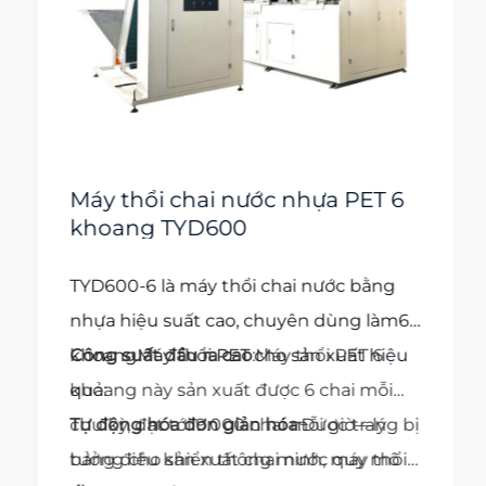
Máy thổi chai nước nhựa PET 6
khoang TYD600
TYD600-6 là máy thổi chai nước bằng
nhựa hiệu suất cao, chuyên dùng làm
6
khoang
Công suất đầu ra cao
Máy thổi PET cho sản xuất hiệu
:Máy thổi PET 6
quả:
khoang này sản xuất được 6 chai mỗi
chu kỳ, đạt tới 9.000 chai mỗi giờ—lý
Tự động hóa đơn giản hóa
:Được trang bị
tưởng cho sản xuất chai nước quy mô
bảng điều khiển thông minh, máy thổi