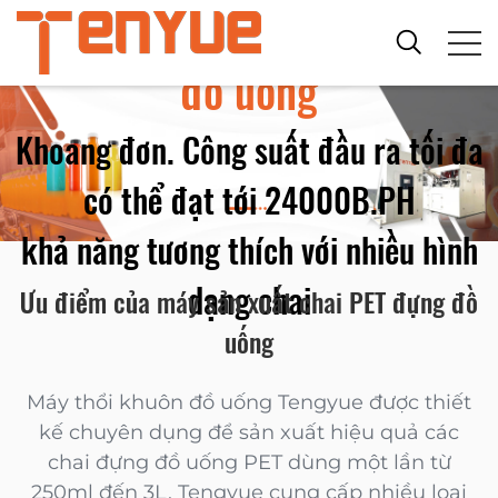
Máy sản xuất chai PET đựng
đồ uống
Khoang đơn. Công suất đầu ra tối đa
có thể đạt tới 24000B.PH
khả năng tương thích với nhiều hình
dạng chai
Ưu điểm của máy sản xuất chai PET đựng đồ
uống
Máy thổi khuôn đồ uống Tengyue được thiết
kế chuyên dụng để sản xuất hiệu quả các
chai đựng đồ uống PET dùng một lần từ
250ml đến 3L, Tengyue cung cấp nhiều loại