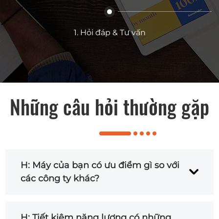
1. Hỏi đáp & Tư vấn
Những câu hỏi thường gặp
H: Máy của bạn có ưu điểm gì so với
các công ty khác?
A: Máy của chúng tôi tiết kiệm năng
H: Tiết kiệm năng lượng có những