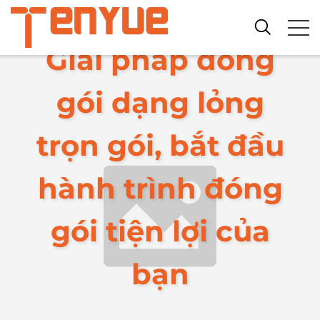
Giải pháp đóng
gói dạng lỏng
trọn gói, bắt đầu
hành trình đóng
gói tiện lợi của
bạn