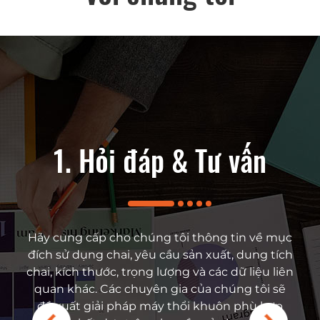
au bán hàng
1. Hỏi đáp & Tư vấn
2. Giải phá
t bị của bạn gặp sự cố
Hãy cung cấp cho chúng tôi thông tin về mục
Dựa trên yêu cầu của 
ên hệ ngay với các kỹ sư
đích sử dụng chai, yêu cầu sản xuất, dung tích
cấp giải pháp phù hợp
 và tận hưởng dịch vụ
chai, kích thước, trọng lượng và các dữ liệu liên
thuật của máy thổi khu
 Chúng tôi cung cấp hỗ
quan khác. Các chuyên gia của chúng tôi sẽ
thương hiệu phụ kiện,
à dịch vụ tận nơi có tính
đề xuất giải pháp máy thổi khuôn phù hợp
phẩm cũng như bá