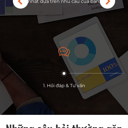
ới. Kho phụ tùng của
nhất dựa trên nhu cầu của bạn.
 và các bộ phận có thể
y, đảm bảo phản hồi
thiểu thời gian ngừng
a khách hàng.
1. Hỏi đáp & Tư vấn