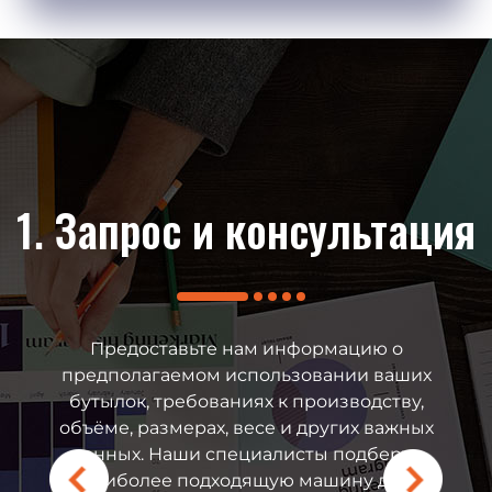
продажная
1. Запрос и консультация
2. Индив
ержка
реш
Предоставьте нам информацию о
предполагаемом использовании ваших
бутылок, требованиях к производству,
ения непредвиденных
На основе Ваши
объёме, размерах, весе и других важных
им оборудованием вы
предложим индиви
данных. Наши специалисты подберут
связаться с нашими
включая техническ
наиболее подходящую машину для