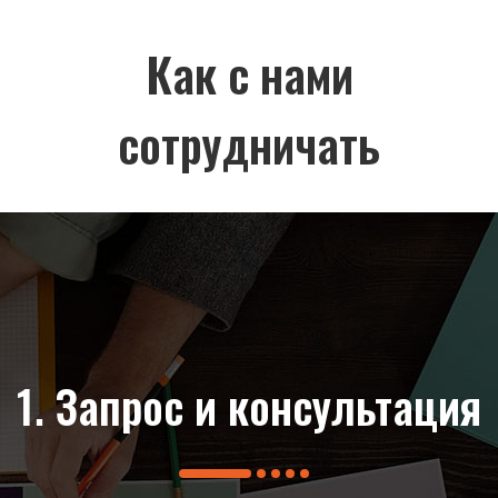
Как с нами
сотрудничать
продажная
1. Запрос и консультация
2. Индив
ержка
реш