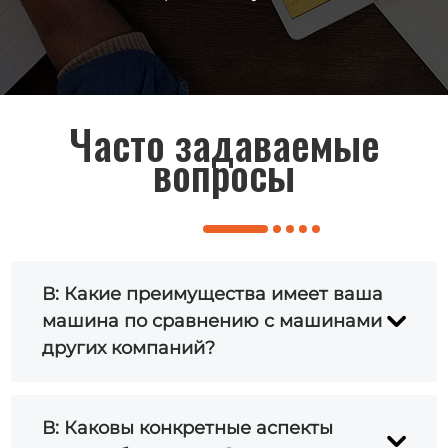
Часто задаваемые
вопросы
В: Какие преимущества имеет ваша
машина по сравнению с машинами
других компаний?
A: Наши машины для выдува бутылок
В: Каковы конкретные аспекты
для пестицидов более