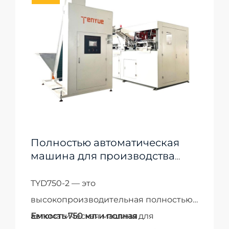
Полностью автоматическая
машина для производства
пластиковых бутылок TYD750-
2
TYD750-2 — это
высокопроизводительная полностью
автоматическая машина для
Емкость 750 мл и полная