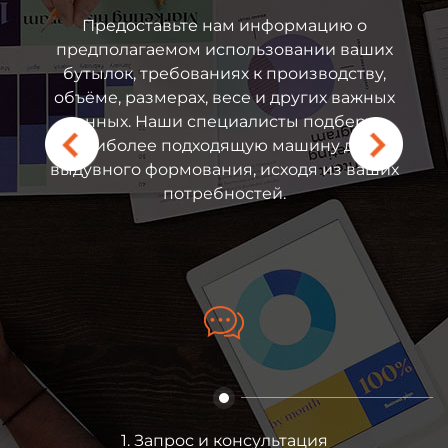
Предоставьте нам информацию о
предполагаемом использовании ваших
бутылок, требованиях к производству,
ения непредвиденных
На основе ваши
объёме, размерах, весе и других важных
им оборудованием вы
предложим индиви
данных. Наши специалисты подберут
связаться с нашими
включая техническ
наиболее подходящую машину для
ерами и получить
машины для выд
выдувного формования, исходя из ваших
ажное обслуживание.
пестицидов, преи
потребностей.
осуточную удаленную
бренды аксессуаров,
латное обслуживание
продукции, а также 
у миру. Наш склад
коммерческое
ошо укомплектован, и
х в тот же день, что
рое реагирование и
время простоя
ования.
1. Запрос и консультация