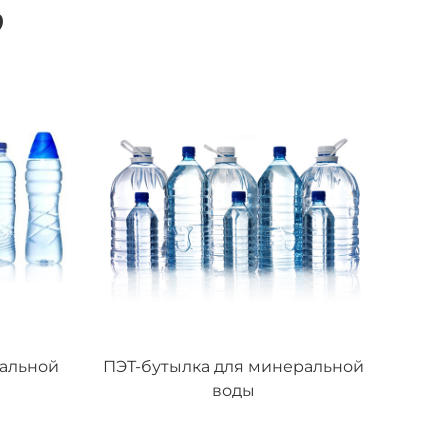
?
ральной
ПЭТ-бутылка для минеральной
ПЭТ-
воды