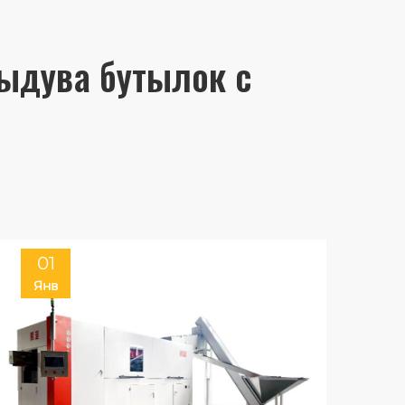
ыдува бутылок с
01
Янв
Я