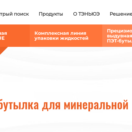
трый поиск
Продукты
О ТЭНЬЮЭ
Решени
Прецизи
ная
Комплексная линия
выдувная
UE
упаковки жидкостей
ПЭТ-буты
бутылка для минеральной