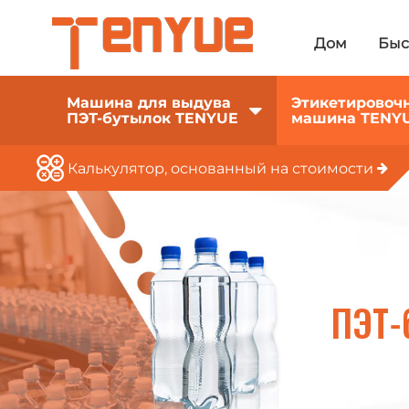
Дом
Быс
Машина для выдува
Этикетировоч
ПЭТ-бутылок TENYUE
машина TENY
Калькулятор, основанный на стоимости
ПЭТ-