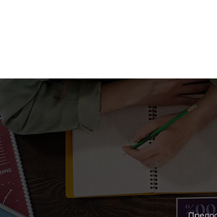
жная поддержка
виденных обстоятельств с вашим
Предос