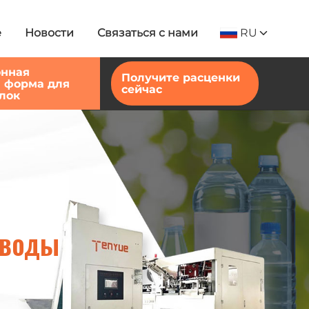
RU
е
Новости
Связаться с нами
онная
Получите расценки
 форма для
сейчас
лок
 воды