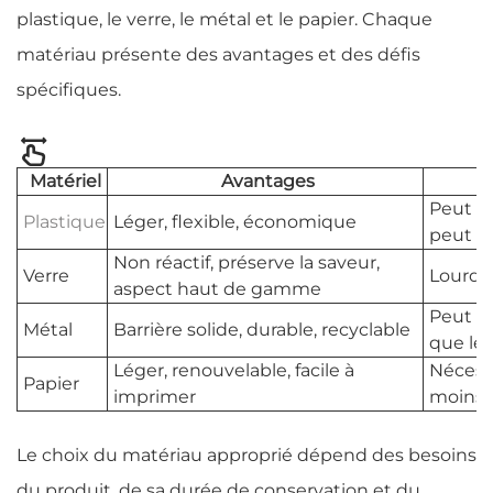
plastique, le verre, le métal et le papier. Chaque
matériau présente des avantages et des défis
spécifiques.
Matériel
Avantages
Peut a
Plastique
Léger, flexible, économique
peut ne
Non réactif, préserve la saveur,
Verre
Lourd, 
aspect haut de gamme
Peut ré
Métal
Barrière solide, durable, recyclable
que le 
Léger, renouvelable, facile à
Nécessi
Papier
imprimer
moins 
Le choix du matériau approprié dépend des besoins
du produit, de sa durée de conservation et du