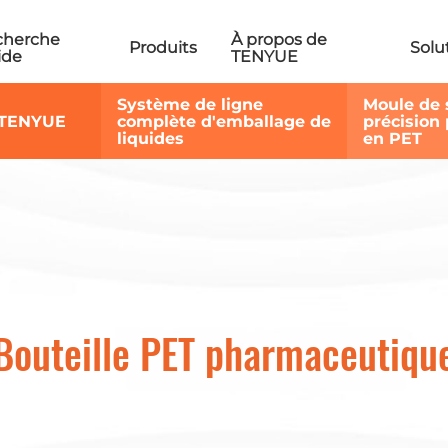
cherche
À propos de
Produits
Solu
ide
TENYUE
Système de ligne
Moule de 
 TENYUE
complète d'emballage de
précision 
liquides
en PET
Bouteille PET pharmaceutiqu