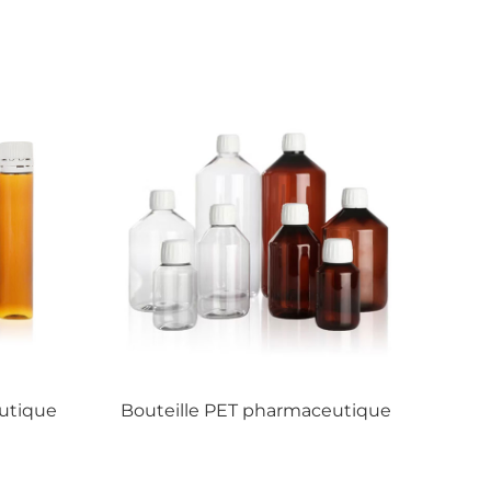
Bouteille PET pharmaceutique
Bouteille P