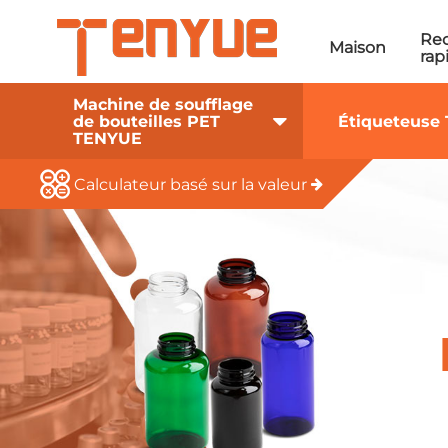
Re
Maison
rap
Machine de soufflage
de bouteilles PET
Étiqueteuse
TENYUE
Calculateur basé sur la valeur