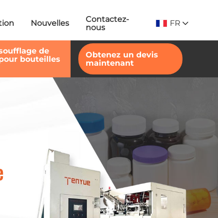
Contactez-
FR
tion
Nouvelles
nous
soufflage de
Obtenez un devis
pour bouteilles
maintenant
e