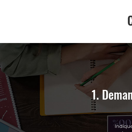
après-vente
1. Deman
ement, contactez immédiatement nos
Indique