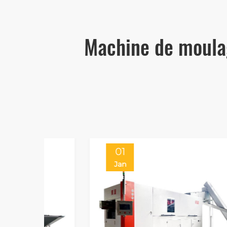
Machine de moulag
01
Jan