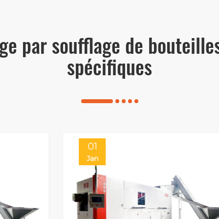
e par soufflage de bouteill
spécifiques
01
Jan