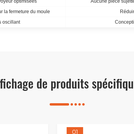
voyeur optimisées
Aucune pièce sujette
r la fermeture du moule
Réduir
oscillant
Conceptio
fichage de produits spécifiq
01