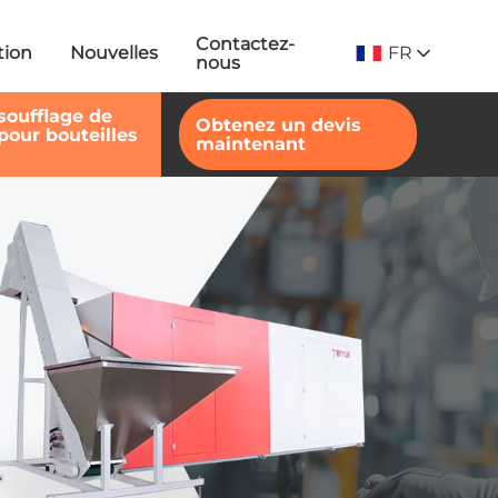
Contactez-
FR
tion
Nouvelles
nous
soufflage de
Obtenez un devis
pour bouteilles
maintenant