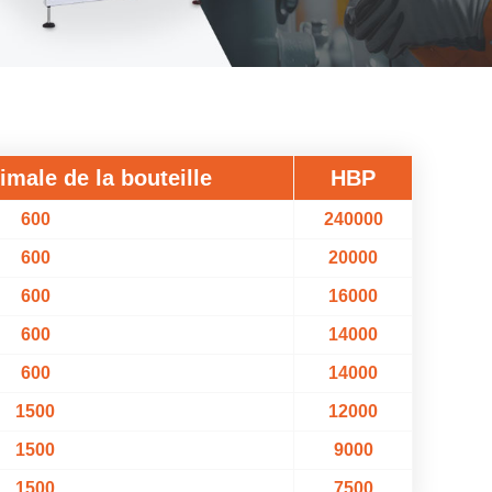
male de la bouteille
HBP
600
240000
600
20000
600
16000
600
14000
600
14000
1500
12000
1500
9000
1500
7500