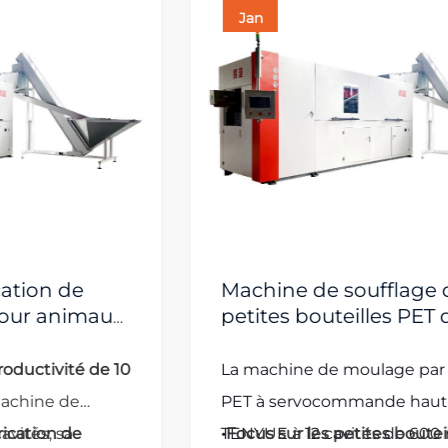
Jan
Machine de soufflage de
petites bouteilles PET de 600
ml à servomoteur haute
vitesse, 12 cavités
La machine de moulage par soufflage
PET à servocommande haute vitesse
TENYUE à 12 cavités de 600 ml est une
•
Focus sur les petites bouteilles
:Conçu