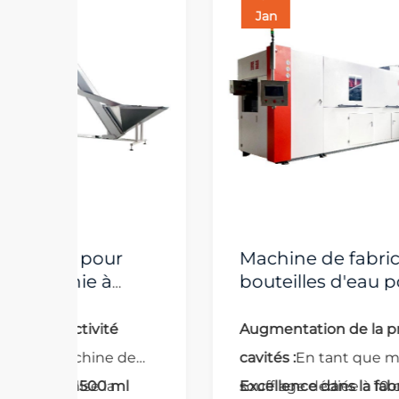
Jan
Machine de fabrication de
bouteilles d'eau pour animaux
8
de compagnie de 600 ml à
servomoteur haute vitesse, 10
Augmentation de la productivité de 10
cavités
e
cavités :
En tant que machine de
soufflage dédiée à 10 cavités, sa
Excellence dans la fabrication de