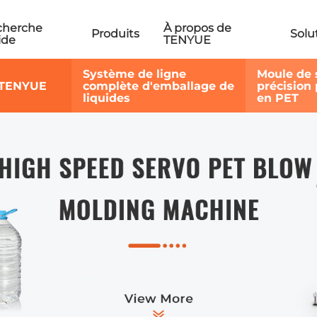
cherche
À propos de
Produits
Solu
ide
TENYUE
Système de ligne
Moule de 
 TENYUE
complète d'emballage de
précision 
liquides
en PET