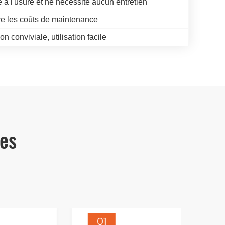
 à l'usure et ne nécessite aucun entretien
e les coûts de maintenance
n conviviale, utilisation facile
ues
01