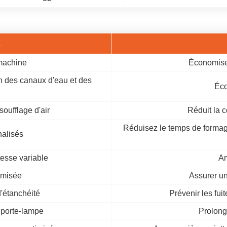
s
machine
Économise
n des canaux d'eau et des
Éco
oufflage d'air
Réduit la 
Réduisez le temps de formage
nalisés
tesse variable
Am
imisée
Assurer un
d'étanchéité
Prévenir les fui
 porte-lampe
Prolong