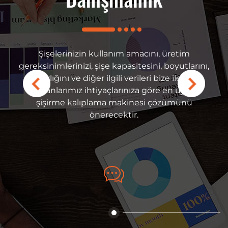
Danışmanlık
erhangi bir acil durum
İhtiyaçlarınıza göre, m
vis mühendislerimizle
makinesinin teknik 
lir ve güvenilir satış
avantajları, aksesuar ma
Şişelerinizin kullanım amacını, üretim
yfini çıkarabilirsiniz.
ve videoları ile rekabe
gereksinimlerinizi, şişe kapasitesini, boyutlarını,
aktan video desteği ve
olmak üzere size özel
ağırlığını ve diğer ilgili verileri bize iletin.
hizmeti sunuyoruz. Yedek
Uzmanlarımız ihtiyaçlarınıza göre en uygun
klanmış olup, parçalar
şişirme kalıplama makinesi çözümünü
ilebilir, bu da hızlı
önerecektir.
ltına alır ve müşteri
en aza indirir.