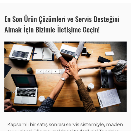
bulunmaktadır, siparişinizi verdikten
fazla makine satın alabilir ve
sonra yetkilimize bildirebilirsiniz, hemen
indirimlerden yararlanabilirsiniz.
En Son Ürün Çözümleri ve Servis Desteğini
sevkiyatı ayarlayabiliriz.
Almak İçin Bizimle İletişime Geçin!
Kapsamlı bir satış sonrası servis sistemiyle, maden