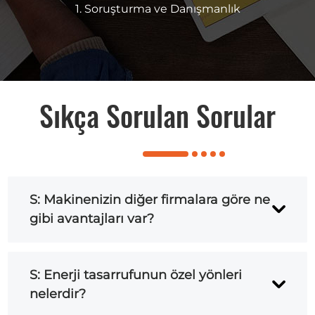
1. Soruşturma ve Danışmanlık
Sıkça Sorulan Sorular
S: Makinenizin diğer firmalara göre ne
gibi avantajları var?
A: Makinelerimiz daha enerji tasarruflu,
S: Enerji tasarrufunun özel yönleri
daha stabil, ergonomik ve kullanımı
nelerdir?
kolay olacak şekilde tasarlanmıştır.