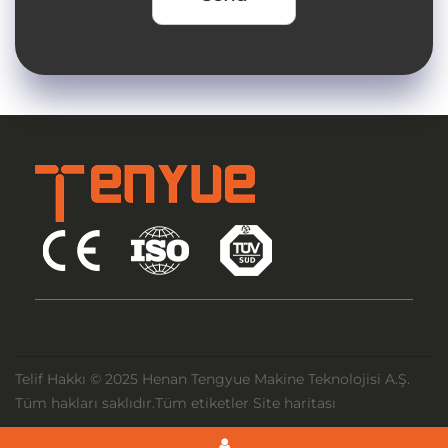
Telif Hakkı © 2025 Henan Tengyue Makine Teknolojisi A.Ş.
Tüm hakları saklıdır.
Tüm etiketler
Site haritası