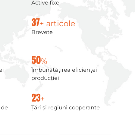
Active fixe
+ articole
37
Brevete
%
50
ei
Îmbunătățirea eficienței
producției
+
23
 de
Țări și regiuni cooperante