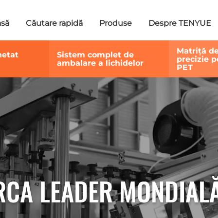
asă
Căutare rapidă
Produse
Despre TENYUE
Matriță de
hetat
Sistem complet de
precizie p
ambalare a lichidelor
PET
RCA LEADER MONDIALĂ