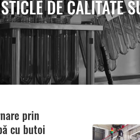
 STICLE DE CALITATE 
rnare prin
apă cu butoi