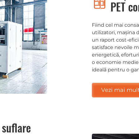
PET co
Fiind cel mai con
utilizatori, mașin
un raport cost-efici
satisface nevoile ma
energetică, efortur
o economie medie d
ideală pentru o gam
Vezi mai mul
 suflare