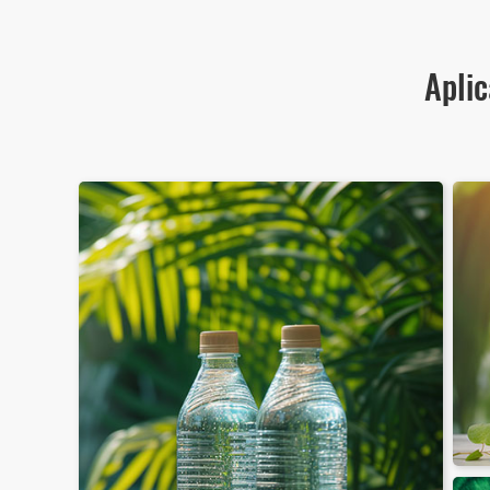
Aplic
Sticle PET pentru băuturi
lă