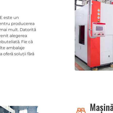
UE este un
 pentru producerea
i mai mult. Datorită
evenit alegerea
buteliată. Fie că
alte ambalaje
oferă soluții fără
Mașină