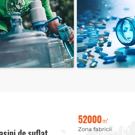
ticle farmaceutice PET
Sticle PET pentru p
㎡
52000
Zona fabricii
șini de suflat