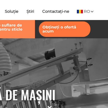
RO
Soluţie
Ştiri
Contactaţi-ne
 suflare de
Obțineți o ofertă
entru sticle
acum
 DE MAȘINI