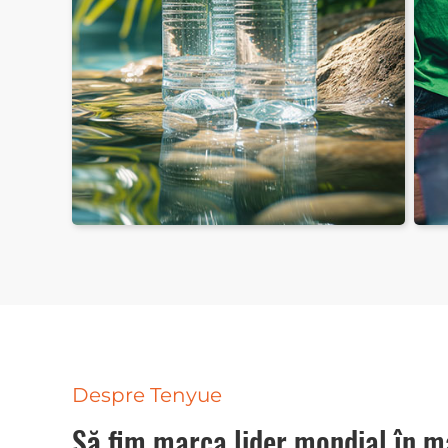
Sticle PET de apă în butoi
S
Despre Tenyue
Să fim marca lider mondial în ma