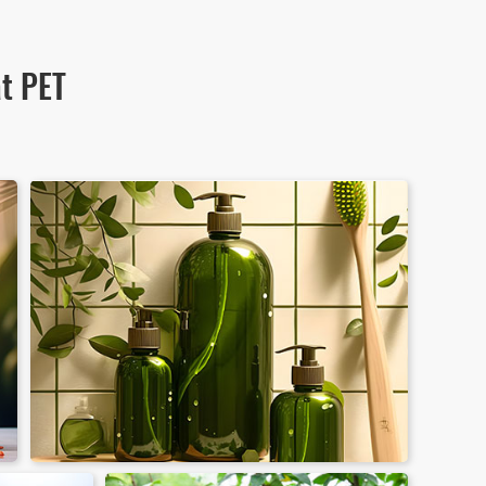
at PET
e