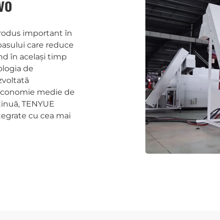
vo
produs important în
 pasului care reduce
d în același timp
ologia de
zvoltată
economie medie de
ntinuă, TENYUE
ntegrate cu cea mai