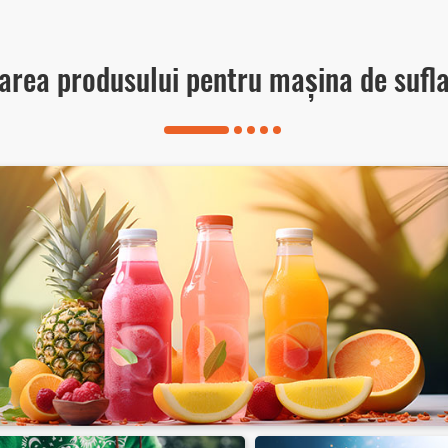
area produsului pentru mașina de sufl
Sticle PET pentru produse chimic
zilnice