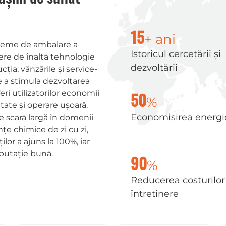
+ ani
15
isteme de ambalare a
Istoricul cercetării și
ere de înaltă tehnologie
dezvoltării
ția, vânzările și service-
de a stimula dezvoltarea
eri utilizatorilor economii
%
50
litate și operare ușoară.
Economisirea energi
pe scară largă în domenii
e chimice de zi cu zi,
ilor a ajuns la 100%, iar
putație bună.
%
90
Reducerea costurilor
întreținere