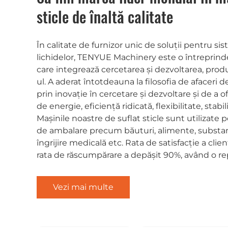
sticle de înaltă calitate
În calitate de furnizor unic de soluții pentru s
lichidelor, TENYUE Machinery este o întreprind
care integrează cercetarea și dezvoltarea, produc
ul. A aderat întotdeauna la filosofia de afaceri 
prin inovație în cercetare și dezvoltare și de a of
de energie, eficiență ridicată, flexibilitate, stabi
Mașinile noastre de suflat sticle sunt utilizate 
de ambalare precum băuturi, alimente, substanț
îngrijire medicală etc. Rata de satisfacție a clienț
rata de răscumpărare a depășit 90%, având o re
Vezi mai multe