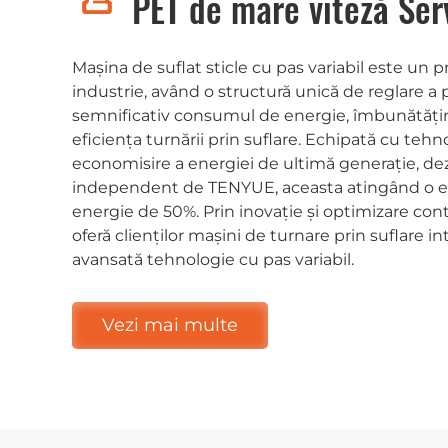
PET de mare viteză Ser
Mașina de suflat sticle cu pas variabil este un 
industrie, având o structură unică de reglare a
semnificativ consumul de energie, îmbunătățin
eficiența turnării prin suflare. Echipată cu tehn
economisire a energiei de ultimă generație, de
independent de TENYUE, aceasta atingând o 
energie de 50%. Prin inovație și optimizare co
oferă clienților mașini de turnare prin suflare i
avansată tehnologie cu pas variabil.
Vezi mai multe