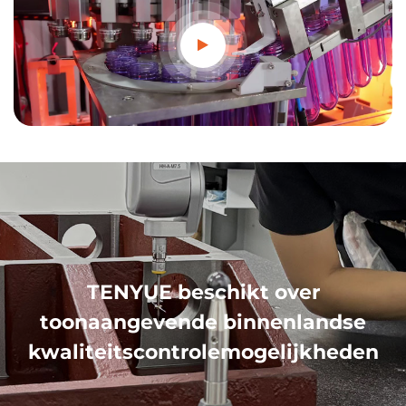
TENYUE beschikt over
toonaangevende binnenlandse
kwaliteitscontrolemogelijkheden