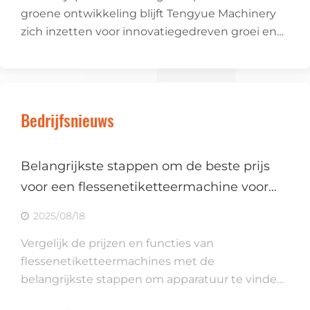
groene ontwikkeling blijft Tengyue Machinery
zich inzetten voor innovatiegedreven groei en
loopt het voorop in technologie voor
vloeistofverpakkingen.
Bedrijfsnieuws
Belangrijkste stappen om de beste prijs
voor een flessenetiketteermachine voor
uw budget te vinden
2025/08/18
Vergelijk de prijzen en functies van
flessenetiketteermachines met de
belangrijkste stappen om apparatuur te vinden
die past bij uw budget, productiebehoeften en