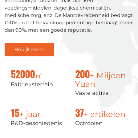
verpakkingsindustrie, zoals dranken,
voedingsmiddelen, dagelijkse chemicaliën,
medische zorg, enz. De klanttevredenheid bedraagt
​​100% en het heraankooppercentage bedraagt ​​meer
dan 90%, met een goede reputatie.
Bekijk meer
㎡
+ Miljoen
52000
200
Yuan
Fabrieksterrein
Vaste activa
+ jaar
+ artikelen
15
37
R&D-geschiedenis
Octrooien