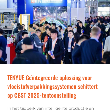
TENYUE Geïntegreerde oplossing voor
vloeistofverpakkingssystemen schittert
op CBST 2025-tentoonstelling
In het tijdperk van intelligente productie en