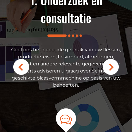
rsales-
1. Onderzoek en
2. Oplossi
teuning
consultatie
Op basis van uw verei
oplossing op maat, 
specificaties van d
 uw apparatuur kunt u
Geef ons het beoogde gebruik van uw flessen,
branchevoordelen,
opnemen met onze
productie-eisen, flesinhoud, afmetingen,
productafbeeldingen
en profiteren van
gewicht en andere relevante gegevens. Onze
concurreren
sservice. We bieden 24
experts adviseren u graag over de meest
ersteuning op afstand
geschikte blaasvormmachine op basis van uw
tie tegen betaling
behoeften.
s magazijn voor
 is goed gevuld en
zelfde dag nog worden
oor een snelle reactie
ime voor de klant.