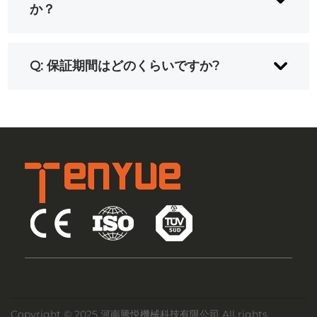
ールは、新しい断熱材を使用し、加湿空気パ
か？
イプの省エネ設計と組み合わせることで、効
果的に 30% のエネルギーを節約できます。
A: 当社の全自動ペット吹き機は、脆弱な部品
Q: 保証期間はどのくらいですか?
をほとんど使用しておらず、特殊なランプホ
ルダープレートの設計とコンベア構造部品の
A: 工場出荷日から1年以内に、部品の故障ま
継続的な最適化と相まって、基本的に後期メ
たは損傷（摩耗部品を除く品質上の問題によ
ンテナンスは不要です。
る）が発生した場合
Copyright © 2025 河南騰悦機械科技有限公司 All rights