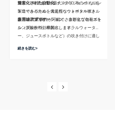
造し、1 時間あたり最大 9,000 本のボトルを
簡素化された自動化
: インテリジェントなコン
製造できるため、大規模なウォーターボトル
トロールパネルを備えたペットボトル吹き機
製造に最適です。
は、1人での操作が可能で、自動化プロセスを
多用途アプリケーション
: さまざまな包装ボト
シンプルかつ効率的にします。
ル（炭酸飲料、精製水、ミネラルウォータ
ー、ジュースボトルなど）の吹き付けに適し
ており、多目的プラスチックボトル吹き付け
続きを読む
機のニーズに応える信頼できる選択肢です。