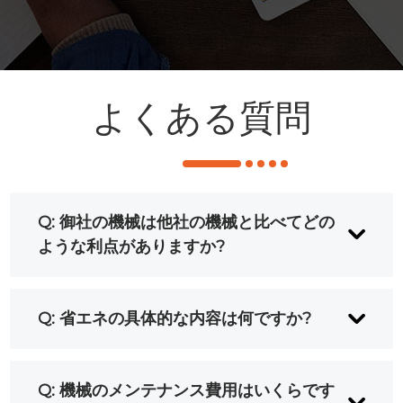
よくある質問
Q: 御社の機械は他社の機械と比べてどの
ような利点がありますか?
A: 当社の全自動ペット吹き飛ばし機は、エネ
Q: 省エネの具体的な内容は何ですか?
ルギー効率と安定性に優れ、人間工学に基づ
いて操作しやすいように設計されています。
A: 当社の全自動ペット吹き出し機加熱モジュ
Q: 機械のメンテナンス費用はいくらです