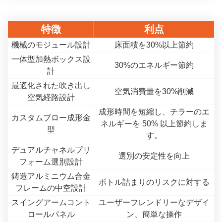
特徴
利点
機械のモジュール設計
床面積を30%以上節約
一体型加熱ボックス設
30%のエネルギー節約
計
最適化された吹き出し
空気消費量を30%削減
空気経路設計
成形時間を短縮し、チラーのエ
カスタムブロー成形金
ネルギーを 50% 以上節約しま
型
す。
デュアルチャネルプリ
選別の安定性を向上
フォーム選別設計
鋳造アルミニウム合金
ボトル詰まりのリスクに対する
フレームの中空設計
スイングアームコント
ユーザーフレンドリーなデザイ
ロールパネル
ン、簡単な操作