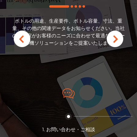
ンに緊急事態が発生した場
ビスエンジニアにご連絡い
フターサービスをご利用い
ボトルの用途、生産要件、ボトル容量、寸法、重
お客様のご要望に応じて
ートビデオサポートと、世
量、その他の関連データをお知らせください。当社
様、業界の利点、付属品
トサービスをご提供してい
の専門家がお客様のニーズに合わせて最適なブロー
オ、競争力のある見積も
には十分な在庫があり、部
成形機ソリューションをご提案いたします。
たソリューション
迅速な対応とお客様のダウ
を実現しています。
1. お問い合わせ・ご相談