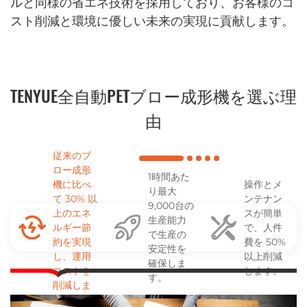
ルと同様の省エネ技術を採用しており、お客様のコ
スト削減と環境に優しい未来の実現に貢献します。
TENYUE全自動PETブロー成形機を選ぶ理
由
従来のブ
ロー成形
1時間あた
機に比べ
操作とメ
り最大
て 30% 以
ンテナン
9,000台の
上のエネ
スが簡単
生産能力
ルギー節
で、人件
で生産の
約を実現
費を 50%
安定性を
し、運用
以上削減
確保しま
コストを
します。
す。
削減しま
す。