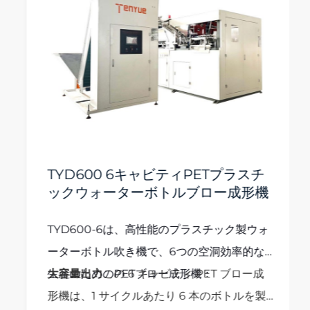
TYD600 6キャビティPETプラスチ
ックウォーターボトルブロー成形機
TYD600-6は、高性能のプラスチック製ウォ
ーターボトル吹き機で、
6つの空洞
効率的な
生産のためのPETブロー成形機：
大容量出力
この 6 キャビティ PET ブロー成
形機は、1 サイクルあたり 6 本のボトルを製