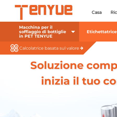
Casa
Ric
Macchina per il
soffiaggio di bottiglie
Etichettatri
in PET TENYUE
Calcolatrice basata sul valore
Soluzione compl
inizia il tuo