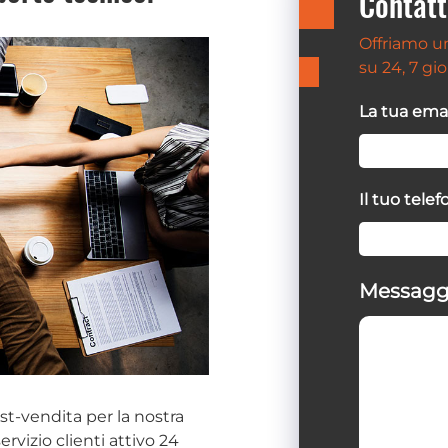
Contatt
Offriamo un
su 24, 7 gio
La tua emai
Il tuo tele
Messagg
st-vendita per la nostra
rvizio clienti attivo 24