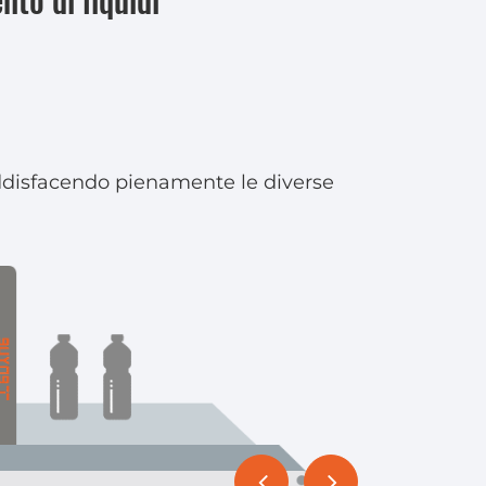
to di liquidi
soddisfacendo pienamente le diverse