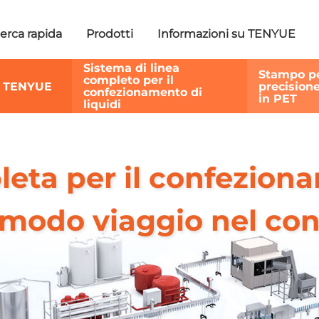
erca rapida
Prodotti
Informazioni su TENYUE
Sistema di linea
Stampo pe
completo per il
ce TENYUE
precisione
confezionamento di
in PET
liquidi
eta per il confezionam
 comodo viaggio nel c