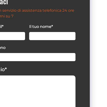
aci
 servizio di assistenza telefonica 24 ore
rni su 7
l*
Il tuo nome*
fono
io*