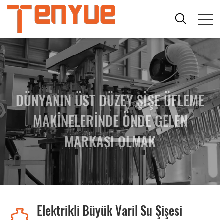
DÜNYANIN ÜST DÜZEY ŞİŞE ÜFLEME
MAKİNELERİNDE ÖNDE GELEN
MARKASI OLMAK
Elektrikli Büyük Varil Su Şişesi