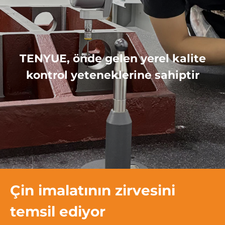
TENYUE, önde gelen yerel kalite
kontrol yeteneklerine sahiptir
Çin imalatının zirvesini
temsil ediyor