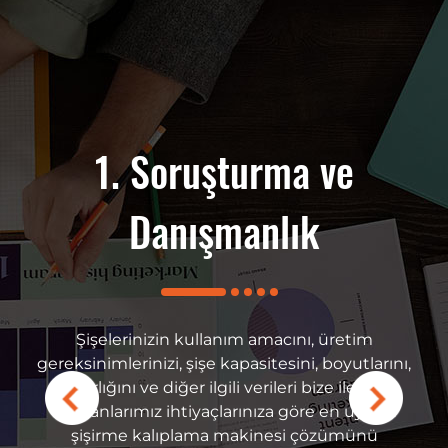
nrası Destek
1. Soruşturma ve
2. Özelleşti
Danışmanlık
erhangi bir acil durum
İhtiyaçlarınıza gör
vis mühendislerimizle
makinesinin teknik 
lir ve güvenilir satış
avantajları, aksesuar ma
Şişelerinizin kullanım amacını, üretim
yfini çıkarabilirsiniz.
ve videoları ile rekabe
gereksinimlerinizi, şişe kapasitesini, boyutlarını,
aktan video desteği ve
olmak üzere size özel
ağırlığını ve diğer ilgili verileri bize iletin.
hizmeti sunuyoruz. Yedek
Uzmanlarımız ihtiyaçlarınıza göre en uygun
klanmış olup, parçalar
şişirme kalıplama makinesi çözümünü
ilebilir, bu da hızlı