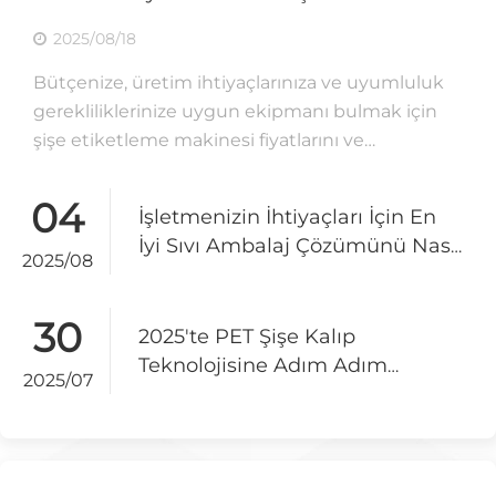
Adımlar
2025/08/18
Bütçenize, üretim ihtiyaçlarınıza ve uyumluluk
gerekliliklerinize uygun ekipmanı bulmak için
şişe etiketleme makinesi fiyatlarını ve
özelliklerini temel adımlarla karşılaştırın.
04
İşletmenizin İhtiyaçları İçin En
İyi Sıvı Ambalaj Çözümünü Nasıl
2025/08
Seçersiniz?
30
2025'te PET Şişe Kalıp
Teknolojisine Adım Adım
2025/07
Kılavuz