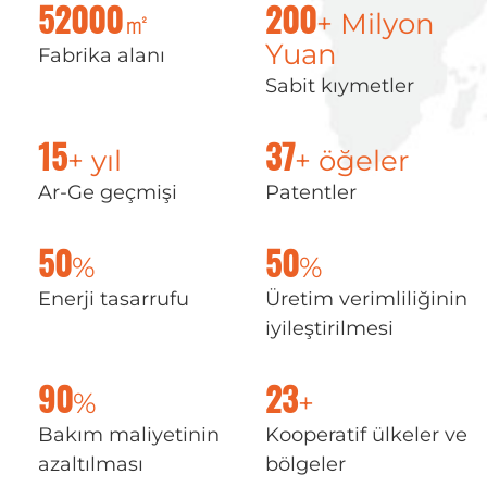
㎡
+ Milyon
52000
200
Yuan
Fabrika alanı
Sabit kıymetler
+ yıl
+ öğeler
15
37
Ar-Ge geçmişi
Patentler
%
%
50
50
Enerji tasarrufu
Üretim verimliliğinin
iyileştirilmesi
%
+
90
23
Bakım maliyetinin
Kooperatif ülkeler ve
azaltılması
bölgeler