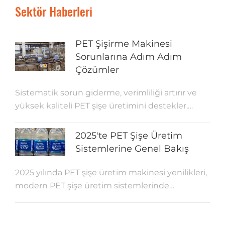
Sektör Haberleri
PET Şişirme Makinesi
Sorunlarına Adım Adım
Çözümler
Sistematik sorun giderme, verimliliği artırır ve
yüksek kaliteli PET şişe üretimini destekler.
Bakım rutinlerini takip eden ekipler, duruş
sürelerini azaltır ve üretimin yolunda gitmesini
2025'te PET Şişe Üretim
sağlar. Bakım kontrolleri, operatörlerin arızaları
Sistemlerine Genel Bakış
erken tespit etmelerine ve verimliliği
korumalarına yardımcı olur.
2025 yılında PET şişe üretim makinesi yenilikleri,
modern PET şişe üretim sistemlerinde
verimliliği, sürdürülebilirliği ve kaliteyi artırıyor.