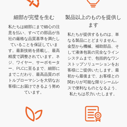
細部が完璧を生む
製品以上のものを提供し
ます
私たちは細部にまで細心の注
意を払い、すべての部品が当
私たちが提供するものは、単
社の厳格な品質基準を満たし
なる製品にとどまりません。
ていることを保証していま
金型から機械、補助部品、そ
す。最新技術を搭載し、最高
して液体包装の完全なライン
精度で調整されています。ネ
システムまで、包括的なワン
ジ、ワイヤー、サーボモータ
ストップソリューションをお
ー、PLCに至るまで、細部に
客様にご提供いたします。最
までこだわり、最高品質のボ
初から最後まで、お客様との
トルブローマシンを大切なお
関わりが可能な限りシームレ
客様にお届けできるよう努め
スで便利なものとなるよう、
ています。
私たちは尽力いたします。