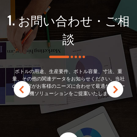
ターサポート
1. お問い合わせ・ご相
2. カスタ
談
ソリュ
た場合は、すぐに当社のサ
絡いただき、信頼性の高い
いただけます。24時間対
ボトルの用途、生産要件、ボトル容量、寸法、重
お客様のご要望に応じて
ートと、世界各地での有料
量、その他の関連データをお知らせください。当社
様、業界の利点、付属品
提供しています。スペアパ
の専門家がお客様のニーズに合わせて最適なブロー
オ、競争力のある見積も
があり、部品は当日発送可
成形機ソリューションをご提案いたします。
たソリューション
客様のダウンタイムの最小
ています。