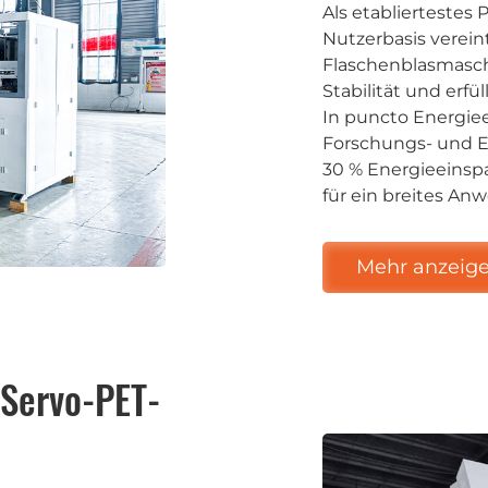
Als etabliertestes
Nutzerbasis verein
Flaschenblasmaschi
Stabilität und erf
In puncto Energiee
Forschungs- und E
30 % Energieeinspa
für ein breites A
Mehr anzeig
Servo-PET-