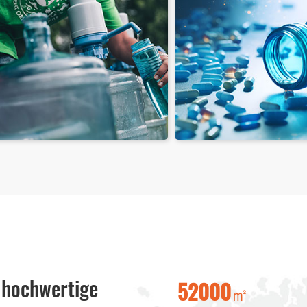
rmazeutische PET-
Pestizid-PET-Fl
schen
 hochwertige
㎡
52000