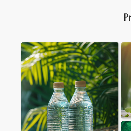
P
PET-Getränkeflaschen
hen