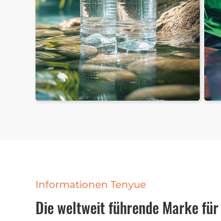
PET-Flaschen mit Wasser in
Pha
Fässern
Fla
Informationen Tenyue
Die weltweit führende Marke für