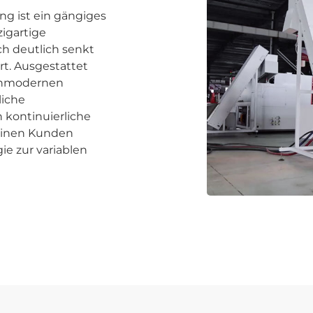
ng ist ein gängiges
zigartige
ch deutlich senkt
rt. Ausgestattet
ochmodernen
liche
 kontinuierliche
seinen Kunden
e zur variablen