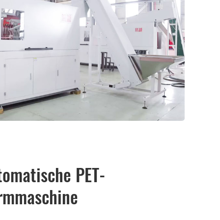
tomatische PET-
ormmaschine