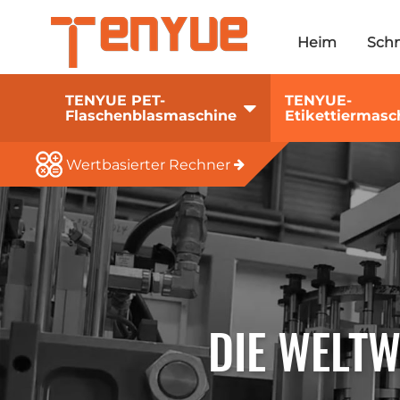
Heim
Schn
TENYUE PET-
TENYUE-
Flaschenblasmaschine
Etikettiermasc
Wertbasierter Rechner
DIE WELTW