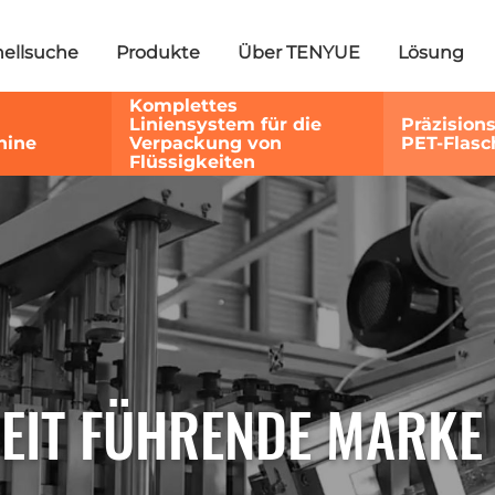
ellsuche
Produkte
Über TENYUE
Lösung
Komplettes
Liniensystem für die
Präzision
hine
Verpackung von
PET-Flasc
Flüssigkeiten
EIT FÜHRENDE MARKE