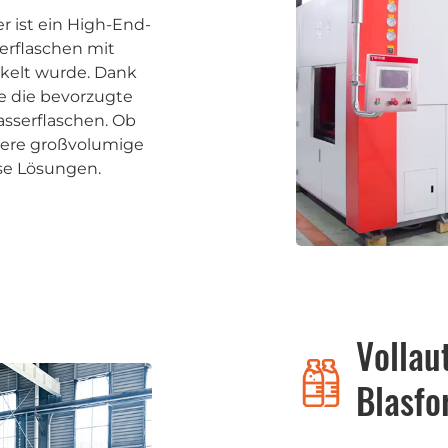
 ist ein High-End-
serflaschen mit
kelt wurde. Dank
ie die bevorzugte
asserflaschen. Ob
ndere großvolumige
se Lösungen.
Vollau
Blasf