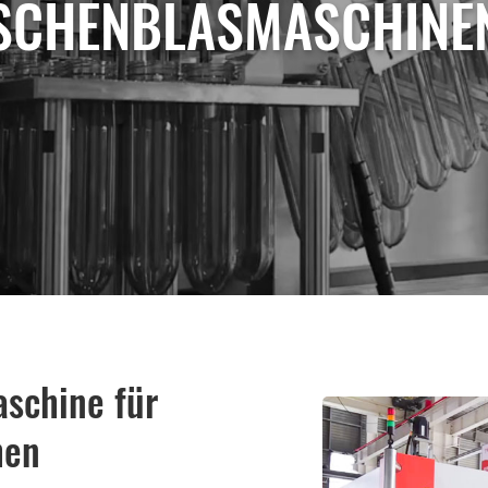
SCHENBLASMASCHINEN
aschine für
hen