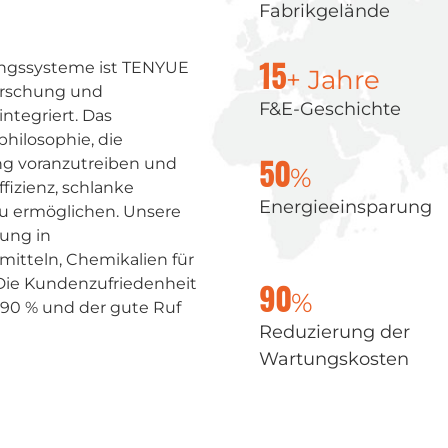
Fabrikgelände
kungssysteme ist TENYUE
+ Jahre
15
orschung und
F&E-Geschichte
ntegriert. Das
philosophie, die
g voranzutreiben und
%
50
izienz, schlanke
Energieeinsparung
zu ermöglichen. Unsere
ung in
itteln, Chemikalien für
 Die Kundenzufriedenheit
%
90
r 90 % und der gute Ruf
Reduzierung der
Wartungskosten