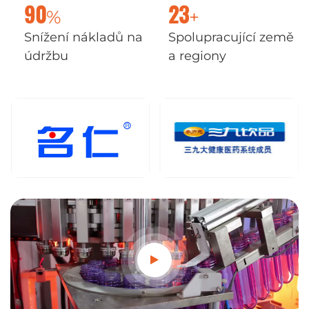
%
+
90
23
Snížení nákladů na
Spolupracující země
údržbu
a regiony