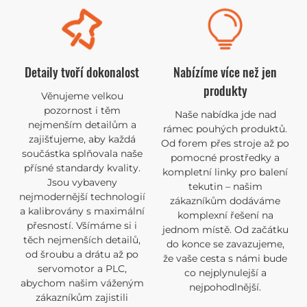
Detaily tvoří dokonalost
Nabízíme více než jen
produkty
Věnujeme velkou
pozornost i těm
Naše nabídka jde nad
nejmenším detailům a
rámec pouhých produktů.
zajišťujeme, aby každá
Od forem přes stroje až po
součástka splňovala naše
pomocné prostředky a
přísné standardy kvality.
kompletní linky pro balení
Jsou vybaveny
tekutin – našim
nejmodernější technologií
zákazníkům dodáváme
a kalibrovány s maximální
komplexní řešení na
přesností. Všímáme si i
jednom místě. Od začátku
těch nejmenších detailů,
do konce se zavazujeme,
od šroubu a drátu až po
že vaše cesta s námi bude
servomotor a PLC,
co nejplynulejší a
abychom našim váženým
nejpohodlnější.
zákazníkům zajistili