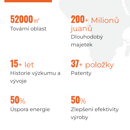
㎡
+ Milionů
52000
200
juanů
Tovární oblast
Dlouhodobý
majetek
+ let
+ položky
15
37
Historie výzkumu a
Patenty
vývoje
%
%
50
50
Úspora energie
Zlepšení efektivity
výroby