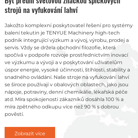
Být přední světovou značkou špičkových
strojů na vyfukování lahví
Jakožto komplexní poskytovatel řešení pro systémy
balení tekutin je TENYUE Machinery high-tech
podnik integrující výzkum a vývoj, výrobu, prodej a
servis. Vždy se držela obchodní filozofie, která
spočívá v podpoře rozvoje prostřednictvím inovací
ve výzkumu a vývoji a v poskytování uživatelům
úspor energie, vysoké účinnosti, štíhlosti, stability a
snadného ovládání. Naše stroje na vyfukování lahví
se široce používají v obalových oblastech, jako jsou
nápoje, potraviny, denní chemikálie, lékařská péče
atd. Míra spokojenosti zákazníků dosáhla 100 % a
míra zpětného odkupu více než 90 % s dobrou
pověstí.
Zobrazit více