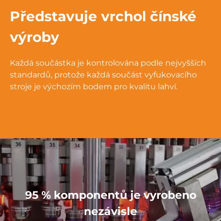
Představuje vrchol čínské
výroby
Každá součástka je kontrolována podle nejvyšších
standardů, protože každá součást vyfukovacího
stroje je výchozím bodem pro kvalitu lahví.
95 % komponentů je vyrobeno
nezávisle