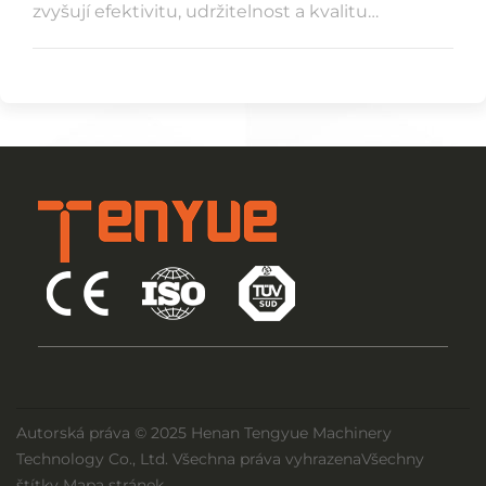
zvyšují efektivitu, udržitelnost a kvalitu
moderních systémů výroby PET lahví.
Autorská práva © 2025 Henan Tengyue Machinery
Technology Co., Ltd. Všechna práva vyhrazena
Všechny
štítky
Mapa stránek