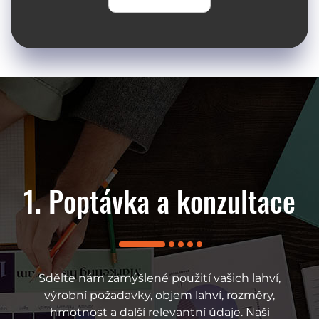
jní podpora
1. Poptávka a konzultace
2. Řešen
ze s vaším zařízením se
Sdělte nám zamýšlené použití vašich lahví,
Na základě vašich po
tit na naše servisní
výrobní požadavky, objem lahví, rozměry,
řešení na míru, včetně 
lehlivého poprodejního
hmotnost a další relevantní údaje. Naši
vyfukovacího stroje, 