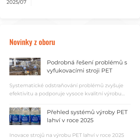
2025/07
Novinky z oboru
Podrobná řešení problémů s
vyfukovacími stroji PET
Systematické odstraňování problémů zvyšuje
efektivitu a podporuje vysoce kvalitní výrobu
PET lahví. Týmy, které dodržují postupy údržby,
zkracují prostoje a udržují výrobu v souladu s
Přehled systémů výroby PET
plánem. Kontroly údržby pomáhají operátorům
lahví v roce 2025
včas odhalit závady a udržet efektivitu.
Inovace strojů na výrobu PET lahví v roce 2025