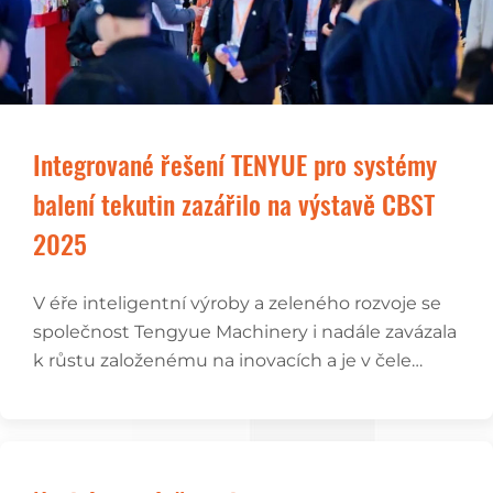
Integrované řešení TENYUE pro systémy
balení tekutin zazářilo na výstavě CBST
2025
V éře inteligentní výroby a zeleného rozvoje se
společnost Tengyue Machinery i nadále zavázala
k růstu založenému na inovacích a je v čele
technologie tekutého balení.