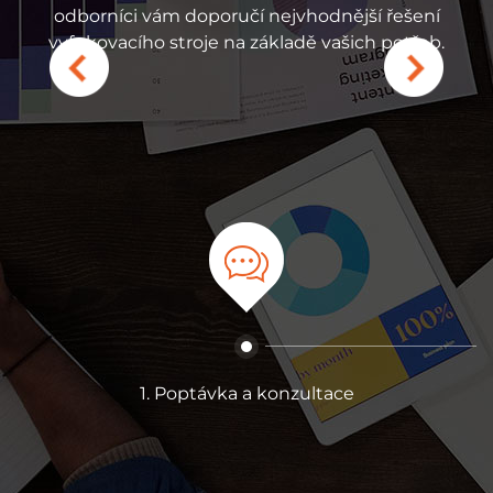
4hodinovou vzdálenou
odborníci vám doporučí nejvhodnější řešení
příslušenství, obrázků 
ný servis na místě po
vyfukovacího stroje na základě vašich potřeb.
konkurenceschopn
ad náhradních dílů je
 mohou být odeslány v
ťuje rychlou reakci a
stoje zákazníků.
1. Poptávka a konzultace