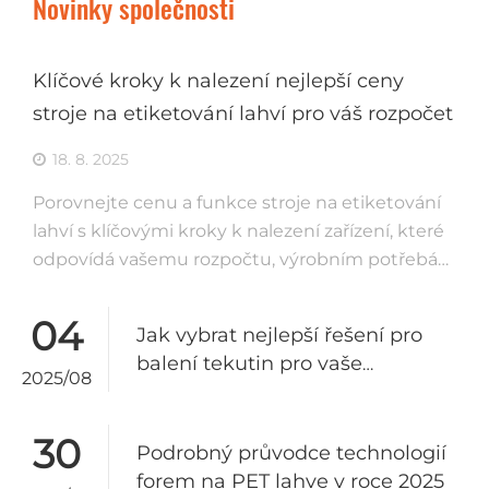
Novinky společnosti
Klíčové kroky k nalezení nejlepší ceny
stroje na etiketování lahví pro váš rozpočet
18. 8. 2025
Porovnejte cenu a funkce stroje na etiketování
lahví s klíčovými kroky k nalezení zařízení, které
odpovídá vašemu rozpočtu, výrobním potřebám
a požadavkům na shodu s předpisy.
04
Jak vybrat nejlepší řešení pro
balení tekutin pro vaše
2025/08
obchodní potřeby
30
Podrobný průvodce technologií
forem na PET lahve v roce 2025